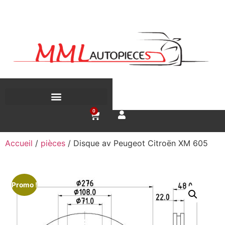
Recherche de produits
0
Accueil
/
pièces
/ Disque av Peugeot Citroën XM 605
Promo !