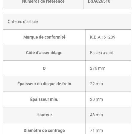
Numéros de référence
­DSA626510
Critères d’article
Marque de conformité
K.B.A.: 61209
Côté d’assemblage
Essieu avant
Ø
276 mm
Épaisseur du disque de frein
22 mm
Épaisseur min.
20 mm
Hauteur
48 mm
Diamètre de centrage
71 mm