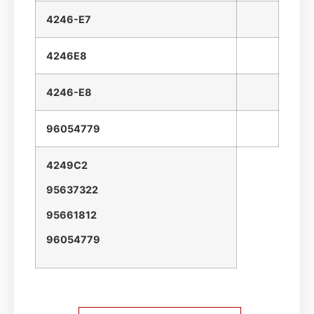
4246-E7
4246E8
4246-E8
96054779
4249C2
95637322
95661812
96054779