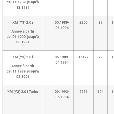
de:
11.1989
,
jusqu’à
12.1989
XM (Y3) 2.0 i
05.1989-
2250
89
1
06.1994
Année à partir
de:
01.1990
,
jusqu’à
03.1991
XM (Y3) 2.0 i
05.1989-
15122
79
1
04.1994
Année à partir
de:
11.1989
,
jusqu’à
03.1991
XM (Y3) 2.0 i Turbo
09.1992-
2251
104
1
06.1994