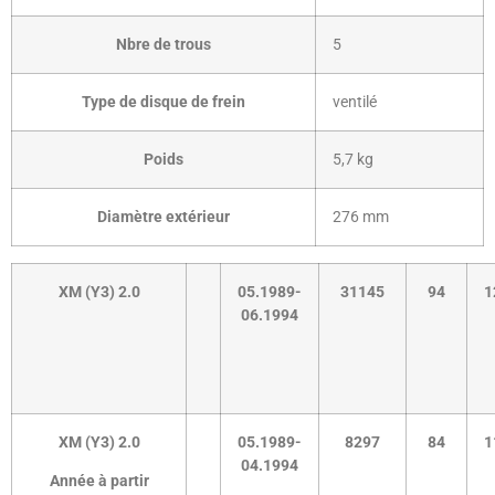
Nbre de trous
5
Type de disque de frein
ventilé
Poids
5,7 kg
Diamètre extérieur
276 mm
XM (Y3) 2.0
05.1989-
31145
94
1
06.1994
XM (Y3) 2.0
05.1989-
8297
84
1
04.1994
Année à partir