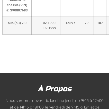
Numéro de
châssis (VIN)
à:
S90807683
605 (6B) 2.0
02.1990-
15897
79
107
09.1999
À Propos
Nous sommes ouvert du lundi au jeudi, de 9h15 à 12h00
et de 14h15 à 18h00, le vendredi de 9h15 à 12h et de