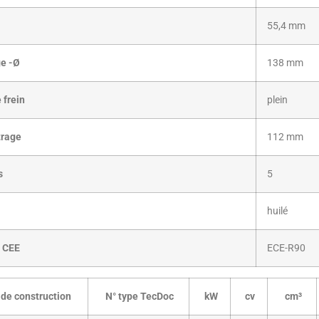
55,4 mm
ge -Ø
138 mm
 frein
plein
trage
112 mm
s
5
huilé
e CEE
ECE-R90
de construction
N° type TecDoc
kW
cv
cm³