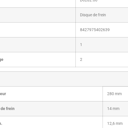
D6282.00
Disque de frein
­8427975402639
1
ge
2
ieur
280 mm
de frein
14 mm
n.
12,6 mm