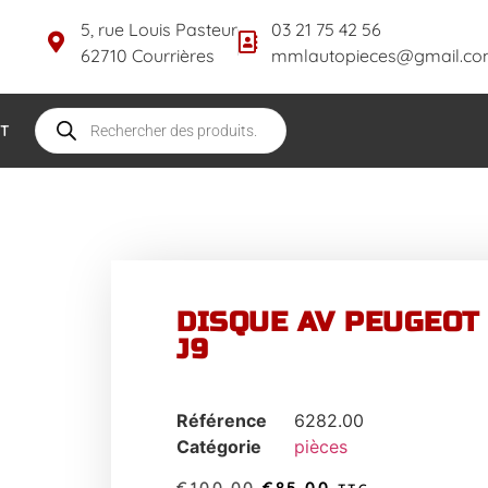
5, rue Louis Pasteur
03 21 75 42 56
62710 Courrières
mmlautopieces@gmail.c
T
DISQUE AV PEUGEOT 
J9
Référence
6282.00
Catégorie
pièces
€
100.00
€
85.00