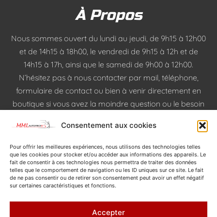
À Propos
Nous sommes ouvert du lundi au jeudi, de 9h15 à 12h00
et de 14h15 à 18h00, le vendredi de 9h15 à 12h et de
14h15 à 17h, ainsi que le samedi de 9h00 à 12h00.
N’hésitez pas à nous contacter par mail, téléphone,
formulaire de contact ou bien à venir directement en
boutique si vous avez la moindre question ou le besoin
d’une pièce pour votre voiture !
Consentement aux cookies
Pour offrir les meilleures expériences, nous utilisons des technologies telles
que les cookies pour stocker et/ou accéder aux informations des appareils. Le
fait de consentir à ces technologies nous permettra de traiter des données
Mentions légales et informations consommateurs
telles que le comportement de navigation ou les ID uniques sur ce site. Le fait
de ne pas consentir ou de retirer son consentement peut avoir un effet négatif
sur certaines caractéristiques et fonctions.
Accepter
© 2024 SITE RÉALISÉ PAR
PROCHE DE MOI
- TOUS DROITS