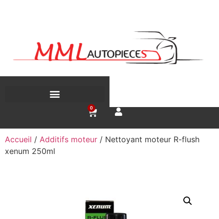
Recherche de produits
0
Accueil
/
Additifs moteur
/ Nettoyant moteur R-flush
xenum 250ml